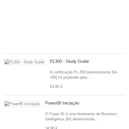
de
an
c
u
fl
pr
em
99
PL300 - Study Guide
A certificação PL-300 (anteriormente DA-
100) foi projetada para...
19,90 €
PowerBI Iniciação
O Power BI é uma ferramenta de Business
Intelligence (BI) desenvolvida...
34,90 €