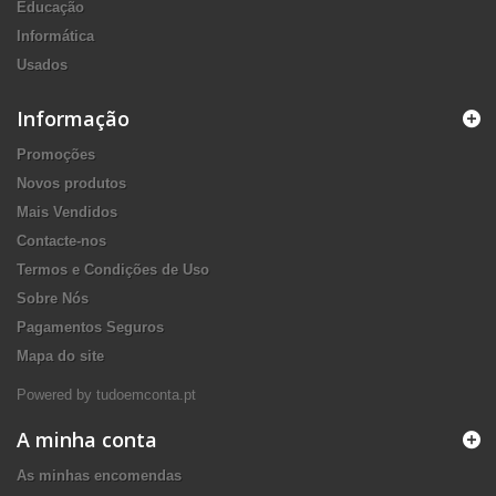
Educação
Informática
Usados
Informação
Promoções
Novos produtos
Mais Vendidos
Contacte-nos
Termos e Condições de Uso
Sobre Nós
Pagamentos Seguros
Mapa do site
Powered by tudoemconta.pt
A minha conta
As minhas encomendas