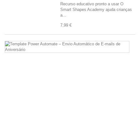
Recurso educativo pronto a usar O
Smart Shapes Academy ajuda crianças
a...
7,99 €
Te
P
A
–
En
Au
d
E-
ma
d
An
Au
o
en
de
e-
ma